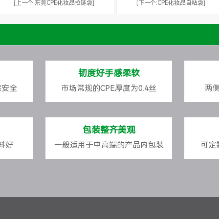
[上一个:东莞CPE化妆品拉链袋]
[下一个:CPE化妆品自粘袋]
韧度好手感柔软
保安全
市场常规的CPE厚度为0.4丝
两
包装整齐美观
料好
一般适用于中高端的产品内包装
可定