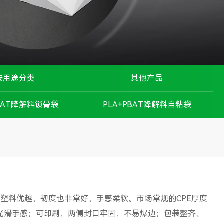
按用途分类
其他产品
珠宝首饰
硅胶垫
PBAT降解料锁骨袋
PLA+PBAT降解料自粘袋
手机行业
高温胶带
服装行业
拉伸膜
家电行业
热缩袋
般塑料优越，韧度也非常好，手感柔软。市场常规的CPE厚度
医疗行业
气泡袋
或光滑手感；可印刷，两侧封口牢固，不易爆边；包装整齐、