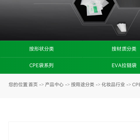
按形状分类
按材质分类
磨砂拉链袋
CPE磨砂袋
CPE袋系列
EVA拉链袋
锁(贴)骨磨砂袋
OPP胶袋
CPE拉链袋
首页
产品中心
按用途分类
化妆品行业
C
您的位置:
->
->
->
->
自粘磨砂袋
PE胶袋
CPE平口袋
平口磨砂袋
POF胶袋
CPE贴骨袋
穿绳磨砂袋
降解塑料袋
CPE自粘袋