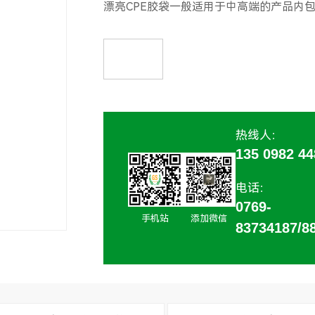
漂亮CPE胶袋一般适用于中高端的产品内
热线人：
135 0982 
电话：
0769-
手机站
添加微信
83734187/8