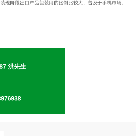
包装现阶段出口产品包装用的比例比较大，普及于手机市场。
日用品
屏蔽袋
化妆品行业
汽车用品
4487 洪先生
8976938