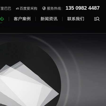
135 0982 4487
阿里巴巴
百度爱采购

服务热线：


心
客户案例
新闻资讯
联系我们
cpe磨砂袋
磨砂拉链袋
降解包装袋
服装包装袋
cpe胶袋