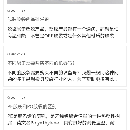
2021-11-30
包装胶袋的基础常识
胶袋属于塑胶产品，塑胶产品都有一个通病，那就是怕
高温和热，不管是OPP胶袋或是什么其他材质的胶袋都
是一样的，塑胶产品遇到高温就会融化，也是是大家从
小的从实践中可以体会到的。大家也都明白。 包装胶袋
2021-11-30
的种类，样式都很多，我们在选择和使用时都要注意，
我们要使用的是什么样式的胶袋，样式平口、自粘、
不同袋子需要购买不同的机器吗？
不同的胶袋需要购买不同的设备吗？我想一般问这种问
题的多半是想投身胶袋行业的人。为了帮助更多有此疑
问的网友，小编决定今天给大家科普一下这个问题。 不
同的袋子需要购买不同的机器吗？答案是肯定的，因为
2021-11-30
不同的胶袋对于设备的要求不一样，就拿首要步骤的吹
膜机来说吧。首先大家要先了解到塑料袋的材料有多样
PE胶袋和PO胶袋的区别
PE是聚乙烯的简称，是乙烯经聚合值得的一种热塑性树
脂，英文名Polyethylene，具有良好的耐低温型，耐腐
蚀性，电绝缘性（尤其高频绝缘性）。其用途十分广