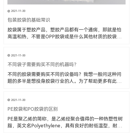
2021-11-30
包装胶袋的基础常识
胶袋属于塑胶产品，塑胶产品都有一个通病，那就是怕
高温和热，不管是OPP胶袋或是什么其他材质的胶袋都
是一样的，塑胶产品遇到高温就会融化，也是是大家从
小的从实践中可以体会到的。大家也都明白。 包装胶袋
2021-11-30
的种类，样式都很多，我们在选择和使用时都要注意，
我们要使用的是什么样式的胶袋，样式平口、自粘、
不同袋子需要购买不同的机器吗？
不同的胶袋需要购买不同的设备吗？我想一般问这种问
题的多半是想投身胶袋行业的人。为了帮助更多有此疑
问的网友，小编决定今天给大家科普一下这个问题。 不
同的袋子需要购买不同的机器吗？答案是肯定的，因为
2021-11-30
不同的胶袋对于设备的要求不一样，就拿首要步骤的吹
膜机来说吧。首先大家要先了解到塑料袋的材料有多样
PE胶袋和PO胶袋的区别
PE是聚乙烯的简称，是乙烯经聚合值得的一种热塑性树
脂，英文名Polyethylene，具有良好的耐低温型，耐腐
蚀性，电绝缘性（尤其高频绝缘性）。其用途十分广