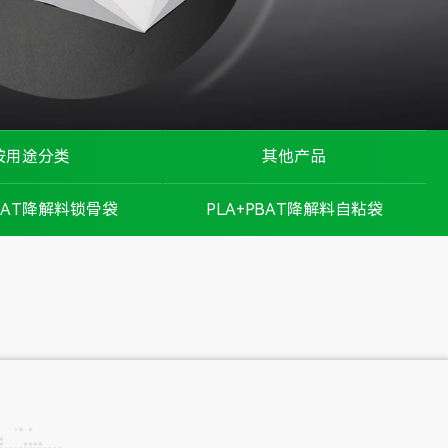
按用途分类
其他产品
珠宝首饰
硅胶垫
PBAT降解料锁骨袋
PLA+PBAT降解料自粘袋
手机行业
高温胶带
服装行业
拉伸膜
家电行业
热缩袋
医疗行业
气泡袋