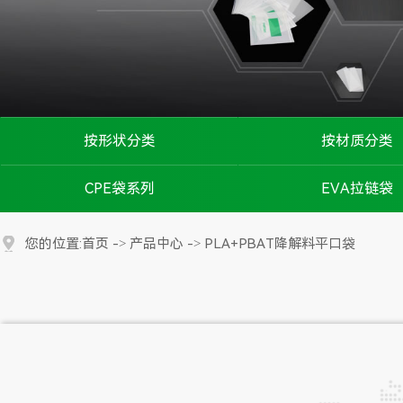
按形状分类
按材质分类
磨砂拉链袋
CPE磨砂袋
CPE袋系列
EVA拉链袋
锁(贴)骨磨砂袋
OPP胶袋
CPE拉链袋
首页
产品中心
PLA+PBAT降解料平口袋
您的位置:
->
->
自粘磨砂袋
PE胶袋
CPE平口袋
平口磨砂袋
POF胶袋
CPE贴骨袋
穿绳磨砂袋
降解塑料袋
CPE自粘袋