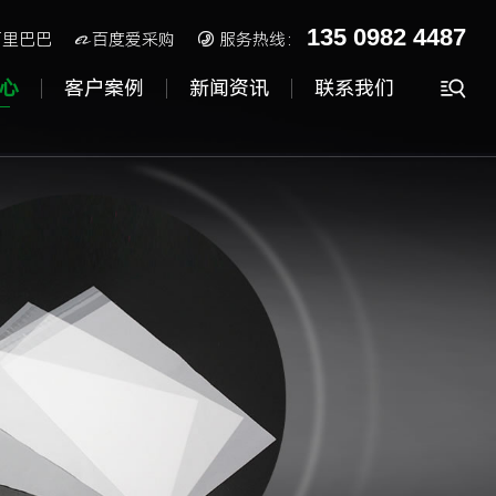
135 0982 4487
阿里巴巴
百度爱采购

服务热线：


心
客户案例
新闻资讯
联系我们
cpe磨砂袋
磨砂拉链袋
降解包装袋
服装包装袋
cpe胶袋