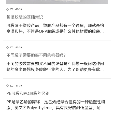
2021-11-30
包装胶袋的基础常识
胶袋属于塑胶产品，塑胶产品都有一个通病，那就是怕
高温和热，不管是OPP胶袋或是什么其他材质的胶袋都
是一样的，塑胶产品遇到高温就会融化，也是是大家从
小的从实践中可以体会到的。大家也都明白。 包装胶袋
2021-11-30
的种类，样式都很多，我们在选择和使用时都要注意，
我们要使用的是什么样式的胶袋，样式平口、自粘、
不同袋子需要购买不同的机器吗？
不同的胶袋需要购买不同的设备吗？我想一般问这种问
题的多半是想投身胶袋行业的人。为了帮助更多有此疑
问的网友，小编决定今天给大家科普一下这个问题。 不
同的袋子需要购买不同的机器吗？答案是肯定的，因为
2021-11-30
不同的胶袋对于设备的要求不一样，就拿首要步骤的吹
膜机来说吧。首先大家要先了解到塑料袋的材料有多样
PE胶袋和PO胶袋的区别
PE是聚乙烯的简称，是乙烯经聚合值得的一种热塑性树
脂，英文名Polyethylene，具有良好的耐低温型，耐腐
蚀性，电绝缘性（尤其高频绝缘性）。其用途十分广