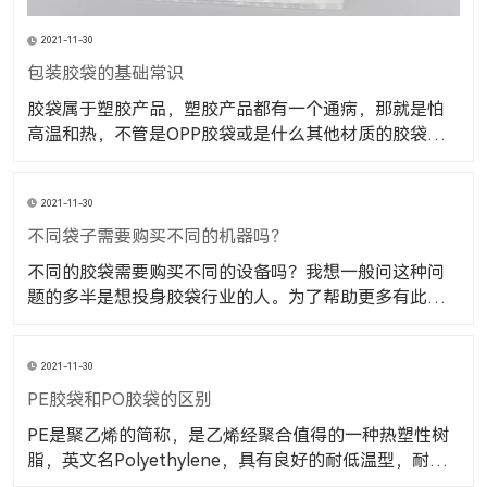
2021-11-30
包装胶袋的基础常识
胶袋属于塑胶产品，塑胶产品都有一个通病，那就是怕
高温和热，不管是OPP胶袋或是什么其他材质的胶袋都
是一样的，塑胶产品遇到高温就会融化，也是是大家从
小的从实践中可以体会到的。大家也都明白。 包装胶袋
2021-11-30
的种类，样式都很多，我们在选择和使用时都要注意，
我们要使用的是什么样式的胶袋，样式平口、自粘、
不同袋子需要购买不同的机器吗？
不同的胶袋需要购买不同的设备吗？我想一般问这种问
题的多半是想投身胶袋行业的人。为了帮助更多有此疑
问的网友，小编决定今天给大家科普一下这个问题。 不
同的袋子需要购买不同的机器吗？答案是肯定的，因为
2021-11-30
不同的胶袋对于设备的要求不一样，就拿首要步骤的吹
膜机来说吧。首先大家要先了解到塑料袋的材料有多样
PE胶袋和PO胶袋的区别
PE是聚乙烯的简称，是乙烯经聚合值得的一种热塑性树
脂，英文名Polyethylene，具有良好的耐低温型，耐腐
蚀性，电绝缘性（尤其高频绝缘性）。其用途十分广